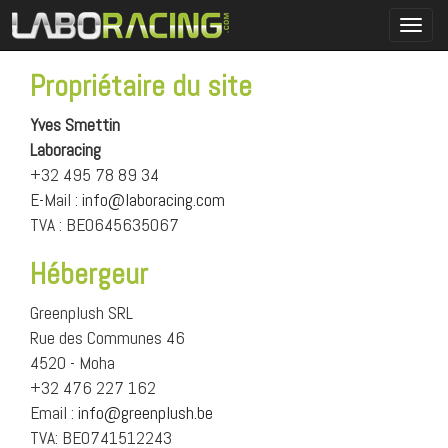
Toggl
navig
Propriétaire du site
Yves Smettin
Laboracing
+32 495 78 89 34
E-Mail :
info@laboracing.com
TVA : BE0645635067
Hébergeur
Greenplush SRL
Rue des Communes 46
4520 - Moha
+32 476 227 162
Email :
info@greenplush.be
TVA: BE0741512243